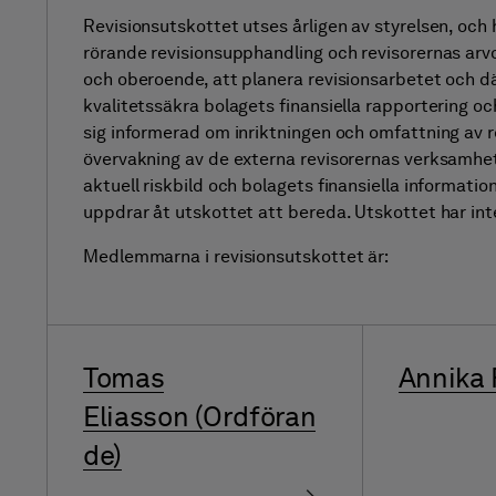
Revisionsutskottet utses årligen av styrelsen, och h
rörande revisionsupphandling och revisorernas arv
och oberoende, att planera revisionsarbetet och 
kvalitetssäkra bolagets finansiella rapportering och
sig informerad om inriktningen och omfattning av r
övervakning av de externa revisorernas verksamhet
aktuell riskbild och bolagets finansiella informati
uppdrar åt utskottet att bereda. Utskottet har int
Medlemmarna i revisionsutskottet är:
Tomas
Annika 
Eliasson (Ordföran
de)