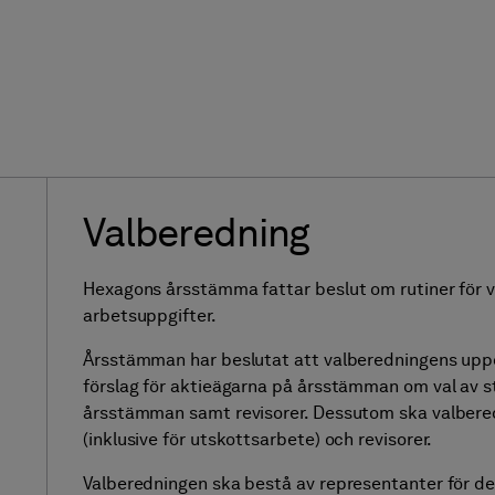
Valberedning
Hexagons årsstämma fattar beslut om rutiner för 
arbetsuppgifter.
Årsstämman har beslutat att valberedningens upp
förslag för aktieägarna på årsstämman om val av s
årsstämman samt revisorer. Dessutom ska valberedn
(inklusive för utskottsarbete) och revisorer.
Valberedningen ska bestå av representanter för de