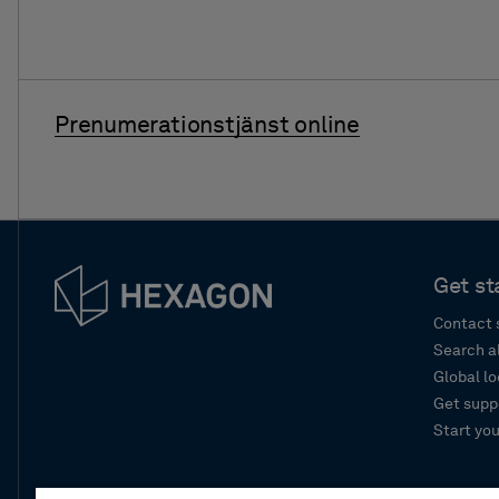
Prenumerationstjänst online
Get st
Contact 
Search a
Global l
Get supp
Start you