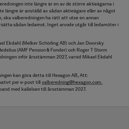
redningen inte längre är en av de större aktieägarna i
e längre är anställd av sådan aktieägare eller av något
 ska valberedningen ha rätt att utse en annan
rsätta sådan ledamot. Inget arvode utgår till ledamöter i
l Ekdahl (Melker Schörling AB) och Jan Dworsky
Hedelius (AMF Pension & Fonder) och Roger T Storm
dningen inför årsstämman 2027, varvid Mikael Ekdahl
ningen kan göra detta till Hexagon AB, Att:
tivt per e-post till
valberedning@hexagon.com.
mband med kallelsen till årsstämman 2027.