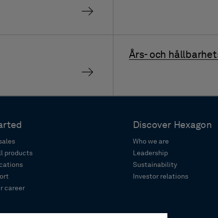
Års- och hållbarhe
arted
Discover Hexagon
sales
Who we are
ll products
Leadership
ocations
Sustainability
ort
Investor relations
r career