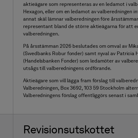
aktieägare som representeras av en ledamot i valbe
Hexagon, eller om en ledamot av valberedningen int
annat skäl lämnar valberedningen före årsstämman,
representant bland de större aktieägarna för att e
valberedningen.
På årsstämman 2026 beslutades om omval av Mikae
(Swedbanks Robur fonder) samt nyval av Patricia 
(Handelsbanken Fonder) som ledamöter av valbere
utsågs till valberedningens ordförande.
Aktieägare som vill lägga fram förslag till valbered
Valberedningen, Box 3692, 103 59 Stockholm alterna
Valberedningens förslag offentliggörs senast i sa
Revisionsutskottet