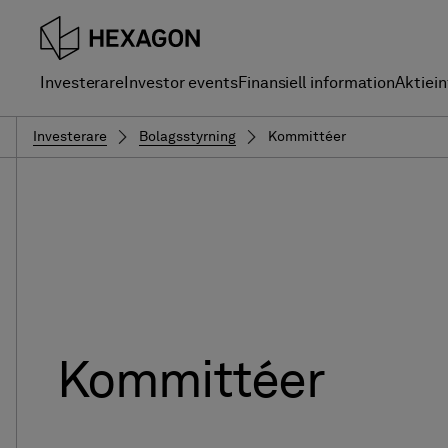
Investerare
Investor events
Finansiell information
Aktiei
Investerare
Bolagsstyrning
Kommittéer
Kommittéer