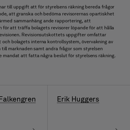
ar till uppgift att för styrelsens räkning bereda frågor
ode, att gran­ska och bedöma revisorernas opartiskhet
därmed sammanhäng­ ande rapportering, att
 för att träffa bolagets revisorer löpande för att hålla
evisionen. Revisionsutskottets uppgifter omfat­tar
 och bolagets interna kontrollsystem, övervakning av
on till marknaden samt andra frågor som styrelsen
e mandat att fatta några beslut för styrelsens räkning.
Falkengren
Erik Huggers