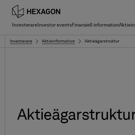
Investerare
Investor events
Finansiell information
Aktiei
Investerare
Aktieinformation
Aktieägarstruktur
Aktieägarstruktu