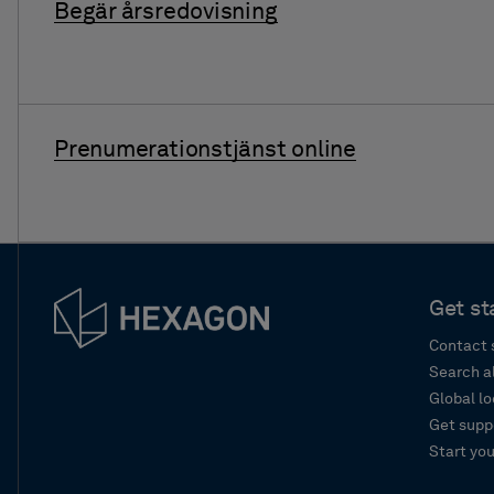
Begär årsredovisning
Prenumerationstjänst online
Get st
Contact 
Search a
Global l
Get supp
Start you