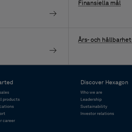
Finansiella mål
Års- och hållbarhe
arted
Discover Hexagon
sales
Who we are
ll products
Leadership
ocations
Sustainability
ort
Investor relations
r career